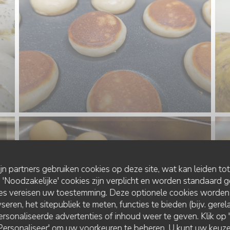
ijn partners gebruiken cookies op deze site, wat kan leiden to
Noodzakelijke' cookies zijn verplicht en worden standaard g
ies vereisen uw toestemming. Deze optionele cookies worden
seren, het sitepubliek te meten, functies te bieden (bijv. gere
rsonaliseerde advertenties of inhoud weer te geven. Klik op 'O
 'Personaliseer' om uw voorkeuren te beheren. U kunt uw keu