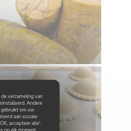
t de verzameling van
eïnstalleerd. Andere
 gebruikt om uw
lateerd aan sociale
K, accepteer alle',
zes op elk moment