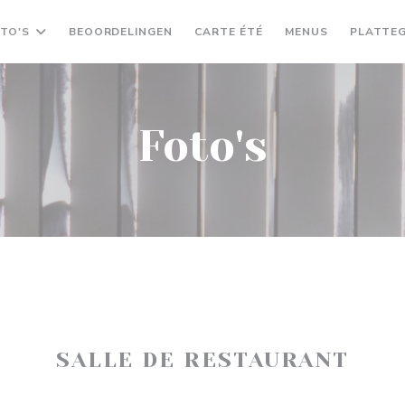
((OPENT IN EEN NIEUW
((OPENT IN 
TO'S
BEOORDELINGEN
CARTE ÉTÉ
MENUS
PLATTE
Foto's
SALLE DE RESTAURANT