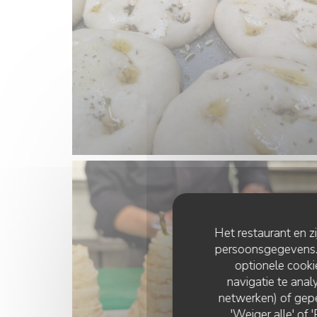
Het restaurant en z
persoonsgegevens. '
optionele cook
navigatie te analy
netwerken) of gepe
'Weiger alle' of