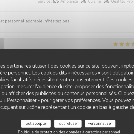
Service
:
5
/5
Ambiance
:
5
/5
Cuisine
:
5
/5
Qualité / Prix
t personnel adorable, n'hésitez pas !
Service
:
4
/5
Ambiance
:
4
/5
Cuisine
:
5
/5
Qualité / Prix
es partenaires utilisent des cookies sur ce site, pouvant impli
re personnel. Les cookies dits « nécessaires » sont obligatoire
une belle présentation, avec une belle générosité. Je recommande.
kies facultatifs nécessitent votre consentement. Ces cookies 
gation, mesurer l'audience du site, proposer des fonctionnalité
 ou afficher des publicités ou contenus personnalisés. Clique
 ou « Personnaliser » pour gérer vos préférences. Vous pouvez 
Service
:
5
/5
Ambiance
:
4
/5
Cuisine
:
5
/5
Qualité / Prix
liquant sur l'icône représentant un cookie en bas à gauche d
Tout accepter
Tout refuser
Personnaliser
Politique de protection des données à caractère personnel