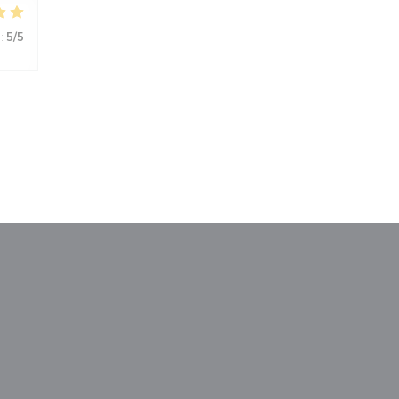
:
5
/5
le fenêtre))
nouvelle fenêtre))