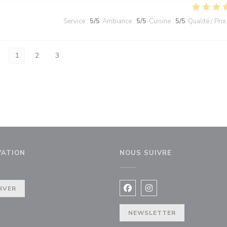
Service
:
5
/5
Ambiance
:
5
/5
Cuisine
:
5
/5
Qualité / Prix
1
2
3
VATION
NOUS SUIVRE
e))
RVER
Facebook ((ouvre une nouvel
Instagram ((ouvre une 
NEWSLETTER