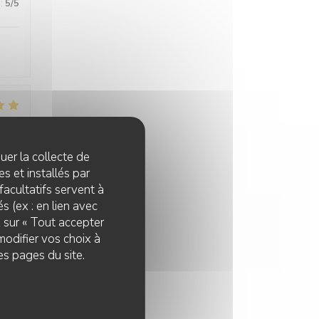
:
5
/5
:
5
/5
quer la collecte de
s et installés par
facultatifs servent à
s (ex : en lien avec
z sur « Tout accepter
modifier vos choix à
:
5
/5
es pages du site.