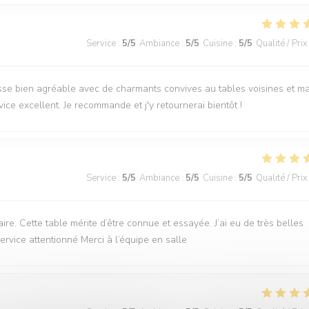
Service
:
5
/5
Ambiance
:
5
/5
Cuisine
:
5
/5
Qualité / Prix
sse bien agréable avec de charmants convives au tables voisines et m
rvice excellent. Je recommande et j'y retournerai bientôt !
Service
:
5
/5
Ambiance
:
5
/5
Cuisine
:
5
/5
Qualité / Prix
e. Cette table mérite d’être connue et essayée. J’ai eu de très belles
service attentionné Merci à l’équipe en salle