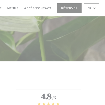
((OUVRE UNE NOUVELLE FENÊTRE))
((OUVRE UNE NOUVELLE FENÊTRE))
É
MENUS
ACCÈS/CONTACT
RÉSERVER
FR
4.8
/5