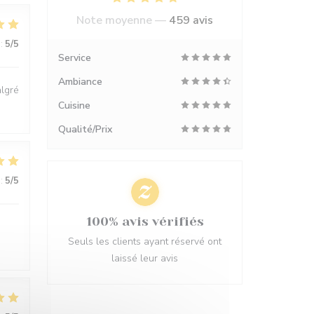
Note moyenne —
459 avis
:
5
/5
Service
Ambiance
algré
Cuisine
Qualité/Prix
:
5
/5
100% avis vérifiés
Seuls les clients ayant réservé ont
laissé leur avis