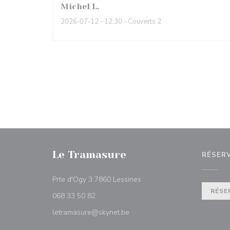
Michel
L
2026-07-12
- 12:30 - Couverts 2
Le Tramasure
RÉSER
((ouvre une nouvelle fenêtr
Prte d'Ogy 3 7860 Lessines
RÉSE
068 33 50 82
letramasure@skynet.be