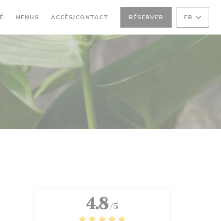
((OUVRE UNE NOUVELLE FENÊTRE))
((OUVRE UNE NOUVELLE FENÊTRE))
É
MENUS
ACCÈS/CONTACT
RÉSERVER
FR
4.8
/5