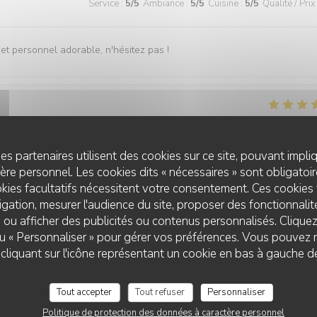
Service
:
5
/5
Ambiance
:
5
/5
Cuisine
:
5
/5
Qualité / Prix
t personnel adorable, n'hésitez pas !
Service
:
4
/5
Ambiance
:
4
/5
Cuisine
:
5
/5
Qualité / Prix
es partenaires utilisent des cookies sur ce site, pouvant impli
re personnel. Les cookies dits « nécessaires » sont obligatoire
une belle présentation, avec une belle générosité. Je recommande.
kies facultatifs nécessitent votre consentement. Ces cookies 
gation, mesurer l'audience du site, proposer des fonctionnalité
 ou afficher des publicités ou contenus personnalisés. Clique
 ou « Personnaliser » pour gérer vos préférences. Vous pouvez 
Service
:
5
/5
Ambiance
:
4
/5
Cuisine
:
5
/5
Qualité / Prix
liquant sur l'icône représentant un cookie en bas à gauche d
Tout accepter
Tout refuser
Personnaliser
Politique de protection des données à caractère personnel