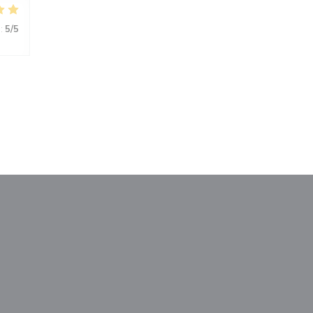
:
5
/5
le fenêtre))
nouvelle fenêtre))