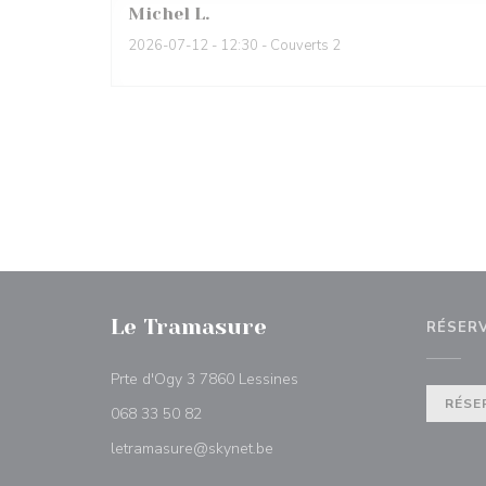
Michel
L
2026-07-12
- 12:30 - Couverts 2
Le Tramasure
RÉSER
((ouvre une nouvelle fenêtr
Prte d'Ogy 3 7860 Lessines
RÉSE
068 33 50 82
letramasure@skynet.be