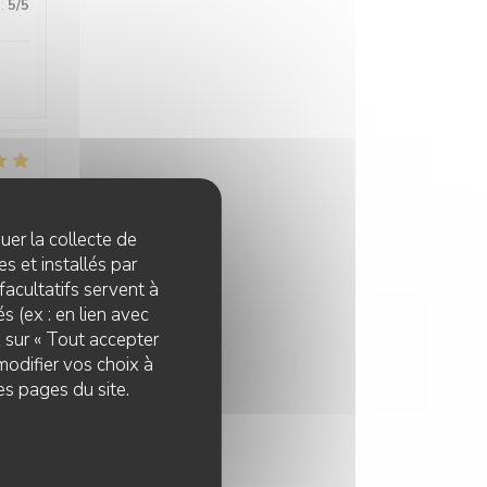
:
5
/5
:
5
/5
quer la collecte de
s et installés par
facultatifs servent à
s (ex : en lien avec
z sur « Tout accepter
modifier vos choix à
:
5
/5
es pages du site.