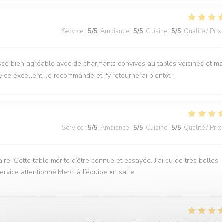
Service
:
5
/5
Ambiance
:
5
/5
Cuisine
:
5
/5
Qualité / Prix
sse bien agréable avec de charmants convives au tables voisines et m
rvice excellent. Je recommande et j'y retournerai bientôt !
Service
:
5
/5
Ambiance
:
5
/5
Cuisine
:
5
/5
Qualité / Prix
e. Cette table mérite d’être connue et essayée. J’ai eu de très belles
service attentionné Merci à l’équipe en salle