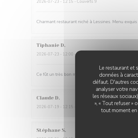
2026-07-23
- 12:15 - Couverts 9
Charmant restaurant niché à Lessines. Menu exquis e
Tiphanie
D
2026-07-23
- 12:00 - Couverts 2
Le restaurant et s
données à caractè
Ce fût un très bon moment. Des mets succulents et 
défaut. D'autres coo
analyser votre navi
les réseaux sociaux)
Claude
D
», « Tout refuser »
2026-07-19
- 12:15 - Couverts 2
tout moment en c
Stéphane
S