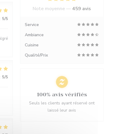
Note moyenne —
459 avis
:
5
/5
Service
Ambiance
algré
Cuisine
Qualité/Prix
:
5
/5
100% avis vérifiés
Seuls les clients ayant réservé ont
laissé leur avis