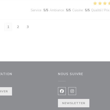
Service
:
5
/5
Ambiance
:
5
/5
Cuisine
:
5
/5
Qualité / Prix
1
2
3
VATION
NOUS SUIVRE
e))
RVER
Facebook ((ouvre une nouvel
Instagram ((ouvre une 
NEWSLETTER