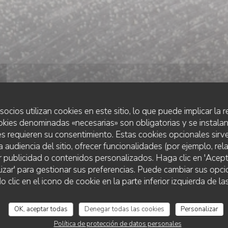
socios utilizan cookies en este sitio, lo que puede implicar la
okies denominadas «necesarias» son obligatorias y se instalan
s requieren su consentimiento. Estas cookies opcionales sirve
a audiencia del sitio, ofrecer funcionalidades (por ejemplo, re
r publicidad o contenidos personalizados. Haga clic en 'Acept
COCINA FRANCESA
•
LESSINES
lizar' para gestionar sus preferencias. Puede cambiar sus opci
Le Tramasure
lic en el icono de cookie en la parte inferior izquierda de las
OK, aceptar todas
Denegar todas las cookies
Personalizar
RESERVAR UNA MESA
Política de protección de datos personales