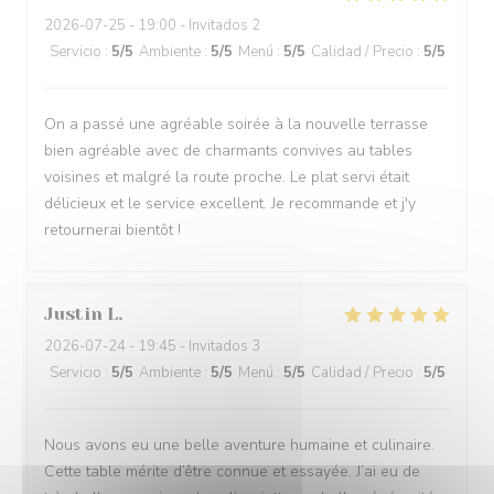
2026-07-25
- 19:00 - Invitados 2
Servicio
:
5
/5
Ambiente
:
5
/5
Menú
:
5
/5
Calidad / Precio
:
5
/5
On a passé une agréable soirée à la nouvelle terrasse
bien agréable avec de charmants convives au tables
voisines et malgré la route proche. Le plat servi était
délicieux et le service excellent. Je recommande et j'y
retournerai bientôt !
Justin
L
2026-07-24
- 19:45 - Invitados 3
Servicio
:
5
/5
Ambiente
:
5
/5
Menú
:
5
/5
Calidad / Precio
:
5
/5
Nous avons eu une belle aventure humaine et culinaire.
Cette table mérite d’être connue et essayée. J’ai eu de