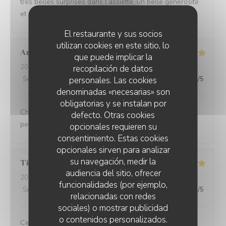
très belles surprises dans l’assiette, un belle générosité
et un service attentionné Merci à l’équipe en salle
El restaurante y sus socios
utilizan cookies en este sitio, lo
Anaïs
D
que puede implicar la
2026-07-23
- 12:15 - Invitados 9
recopilación de datos
personales. Las cookies
Servicio
:
5
/5
Ambiente
:
5
/5
Menú
:
5
/5
Calidad / Precio
:
5
/5
denominadas «necesarias» son
obligatorias y se instalan por
Charmant restaurant niché à Lessines. Menu exquis et
defecto. Otras cookies
personnel adorable, n'hésitez pas !
opcionales requieren su
consentimiento. Estas cookies
opcionales sirven para analizar
su navegación, medir la
Tiphanie
D
audiencia del sitio, ofrecer
2026-07-23
- 12:00 - Invitados 2
funcionalidades (por ejemplo,
Servicio
:
4
/5
Ambiente
:
4
/5
Menú
:
5
/5
Calidad / Precio
:
5
/5
relacionadas con redes
sociales) o mostrar publicidad
o contenidos personalizados.
Ce fût un très bon moment. Des mets succulents et une