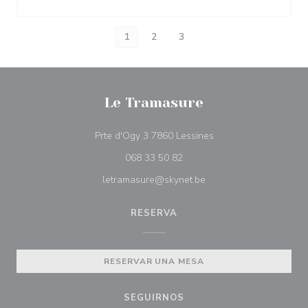
1
2
3
Le Tramasure
((abre en una nueva v
Prte d'Ogy 3 7860 Lessines
068 33 50 82
letramasure@skynet.be
RESERVA
RESERVAR UNA MESA
SEGUIRNOS