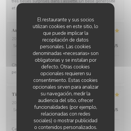
très belles surprises dans l’assiette, un belle générosité
et un service attentionné Merci à l’équipe en salle
El restaurante y sus socios
utilizan cookies en este sitio, lo
Anaïs
D
que puede implicar la
2026-07-23
- 12:15 - Invitados 9
recopilación de datos
personales. Las cookies
Servicio
:
5
/5
Ambiente
:
5
/5
Menú
:
5
/5
Calidad / Precio
:
5
/5
denominadas «necesarias» son
obligatorias y se instalan por
Charmant restaurant niché à Lessines. Menu exquis et
defecto. Otras cookies
personnel adorable, n'hésitez pas !
opcionales requieren su
consentimiento. Estas cookies
opcionales sirven para analizar
su navegación, medir la
Tiphanie
D
audiencia del sitio, ofrecer
2026-07-23
- 12:00 - Invitados 2
funcionalidades (por ejemplo,
Servicio
:
4
/5
Ambiente
:
4
/5
Menú
:
5
/5
Calidad / Precio
:
5
/5
relacionadas con redes
sociales) o mostrar publicidad
o contenidos personalizados.
Ce fût un très bon moment. Des mets succulents et une