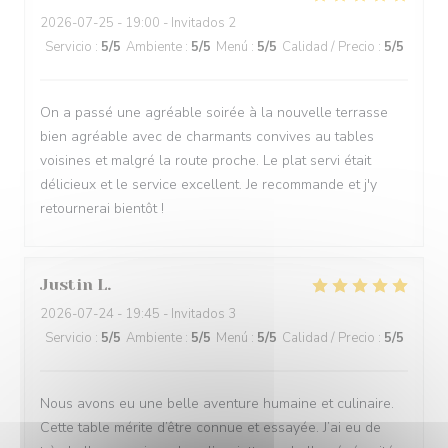
2026-07-25
- 19:00 - Invitados 2
Servicio
:
5
/5
Ambiente
:
5
/5
Menú
:
5
/5
Calidad / Precio
:
5
/5
On a passé une agréable soirée à la nouvelle terrasse
bien agréable avec de charmants convives au tables
voisines et malgré la route proche. Le plat servi était
délicieux et le service excellent. Je recommande et j'y
retournerai bientôt !
Justin
L
2026-07-24
- 19:45 - Invitados 3
Servicio
:
5
/5
Ambiente
:
5
/5
Menú
:
5
/5
Calidad / Precio
:
5
/5
Nous avons eu une belle aventure humaine et culinaire.
Cette table mérite d’être connue et essayée. J’ai eu de