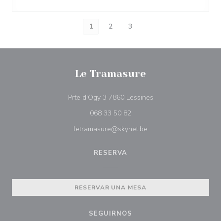
1
2
3
Le Tramasure
((abre en una nueva v
Prte d'Ogy 3 7860 Lessines
068 33 50 82
letramasure@skynet.be
RESERVA
RESERVAR UNA MESA
SEGUIRNOS