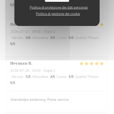
5
/5
Politica di protezione dei dati personali
Politica di gestione dei cookie
Didier
V
2026-07-17
- 19:30 - Ospiti 2
Servizio
:
5
/5
Atmosfera
:
3
/5
Cucina
:
5
/5
Qualità / Prezzo
:
5
/5
Herman
B
2026-07-18
- 19:00 - Ospiti 2
Servizio
:
5
/5
Atmosfera
:
4
/5
Cucina
:
5
/5
Qualità / Prezzo
:
5
/5
Vriendelijke bediening. Prima service