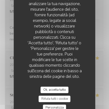
2026-07-23
- 12:00 - Ospiti 2
analizzare la tua navigazione,
Servizio
:
4
/5
Atmosfera
:
4
/5
Cucina
:
5
/5
Qualità / Prezzo
:
misurare l'audience del sito,
5
/5
fornire funzionalità (ad
esempio, legate ai social
network) o visualizzare
Ce fût un très bon moment. Des mets succulents et une
pubblicità o contenuti
belle présentation, avec une belle générosité. Je
personalizzati. Clicca su
recommande.
'Accetta tutto', 'Rifiuta tutto' o
'Personalizza' per gestire le
tue preferenze. Puoi
Claude
D
modificare le tue scelte in
qualsiasi momento cliccando
2026-07-19
- 12:15 - Ospiti 2
sull'icona del cookie in basso a
Servizio
:
5
/5
Atmosfera
:
4
/5
Cucina
:
5
/5
Qualità / Prezzo
:
sinistra delle pagine del sito.
5
/5
Ok, accetta tutto
Stéphane
S
Rifiuta tutti i cookie
2026-07-21
- 12:15 - Ospiti 2
Personalizza
Servizio
:
5
/5
Atmosfera
:
5
/5
Cucina
:
5
/5
Qualità / Prezzo
: