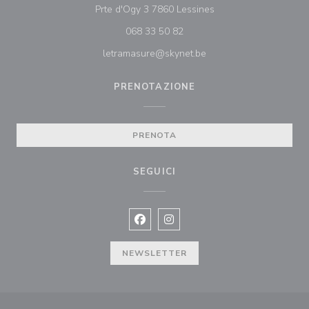
((apre una nuova fines
Prte d'Ogy 3 7860 Lessines
068 33 50 82
letramasure@skynet.be
PRENOTAZIONE
PRENOTA
SEGUICI
Facebook ((apre una nuova finestra)
Instagram ((apre una nuova fi
NEWSLETTER