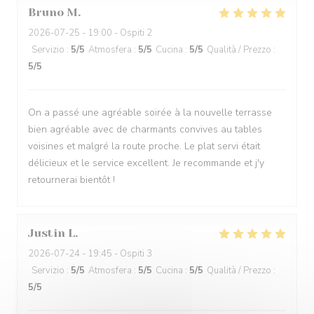
Bruno
M
2026-07-25
- 19:00 - Ospiti 2
Servizio
:
5
/5
Atmosfera
:
5
/5
Cucina
:
5
/5
Qualità / Prezzo
:
5
/5
On a passé une agréable soirée à la nouvelle terrasse
bien agréable avec de charmants convives au tables
voisines et malgré la route proche. Le plat servi était
délicieux et le service excellent. Je recommande et j'y
retournerai bientôt !
Justin
L
2026-07-24
- 19:45 - Ospiti 3
Servizio
:
5
/5
Atmosfera
:
5
/5
Cucina
:
5
/5
Qualità / Prezzo
:
5
/5