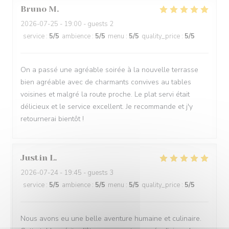
Bruno
M
2026-07-25
- 19:00 - guests 2
service
:
5
/5
ambience
:
5
/5
menu
:
5
/5
quality_price
:
5
/5
On a passé une agréable soirée à la nouvelle terrasse
bien agréable avec de charmants convives au tables
voisines et malgré la route proche. Le plat servi était
délicieux et le service excellent. Je recommande et j'y
retournerai bientôt !
Justin
L
2026-07-24
- 19:45 - guests 3
service
:
5
/5
ambience
:
5
/5
menu
:
5
/5
quality_price
:
5
/5
Nous avons eu une belle aventure humaine et culinaire.