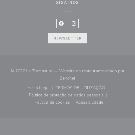
SIGA-NOS
Facebook ((abre numa nova janela))
Instagram ((abre numa nova ja
NEWSLETTER
© 2026 Le Tramasure — Website do restaurante criado por
((abre numa nova janela))
Zenchef
Aviso Legal
TERMOS DE UTILIZAÇÃO
((abre numa nova janela))
((abre numa nova janela))
Política de proteção de dados pessoais
((abre numa nova janela))
Política de cookies
Acessibilidade
((abre numa nova janela))
((abre numa nova janela