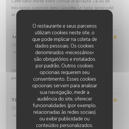
Cette table mérite d’être connue et essayée. J’ai eu de
très belles surprises dans l’assiette, un belle générosité
et un service attentionné Merci à l’équipe en salle
O restaurante e seus parceiros
utilizam cookies neste site, o
Anaïs
D
que pode implicar na coleta de
2026-07-23
- 12:15 - guests 9
dados pessoais. Os cookies
denominados «necessários»
service
:
5
/5
ambience
:
5
/5
menu
:
5
/5
quality_price
:
5
/5
são obrigatórios e instalados
por padrão. Outros cookies
Charmant restaurant niché à Lessines. Menu exquis et
opcionais requerem seu
personnel adorable, n'hésitez pas !
consentimento. Esses cookies
opcionais servem para analisar
sua navegação, medir a
audiência do site, oferecer
Tiphanie
D
funcionalidades (por exemplo,
2026-07-23
- 12:00 - guests 2
relacionadas às redes sociais)
service
:
4
/5
ambience
:
4
/5
menu
:
5
/5
quality_price
:
5
/5
ou exibir publicidade ou
conteúdos personalizados.