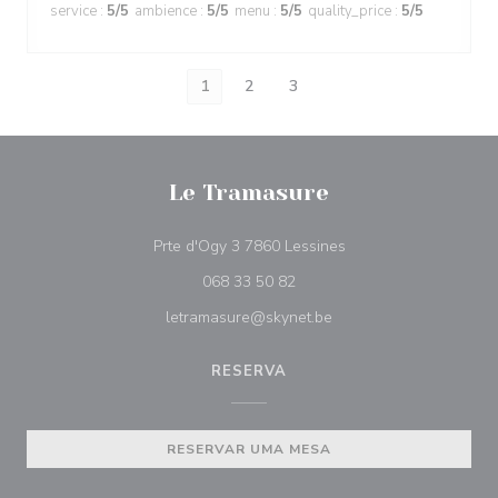
service
:
5
/5
ambience
:
5
/5
menu
:
5
/5
quality_price
:
5
/5
1
2
3
Le Tramasure
((abre numa nova jane
Prte d'Ogy 3 7860 Lessines
068 33 50 82
letramasure@skynet.be
RESERVA
RESERVAR UMA MESA