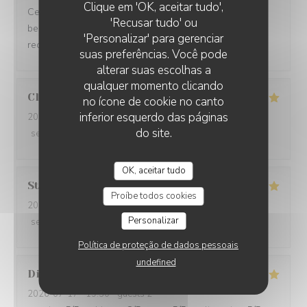
Clique em 'OK, aceitar tudo',
Ce fût un très bon moment. Des mets succulents et une
'Recusar tudo' ou
belle présentation, avec une belle générosité. Je
'Personalizar' para gerenciar
recommande.
suas preferências. Você pode
alterar suas escolhas a
qualquer momento clicando
Claude
D
no ícone de cookie no canto
inferior esquerdo das páginas
2026-07-19
- 12:15 - guests 2
do site.
service
:
5
/5
ambience
:
4
/5
menu
:
5
/5
quality_price
:
5
/5
OK, aceitar tudo
Stéphane
S
Proíbe todos cookies
2026-07-21
- 12:15 - guests 2
Personalizar
service
:
5
/5
ambience
:
5
/5
menu
:
5
/5
quality_price
:
5
/5
Política de proteção de dados pessoais
undefined
Didier
V
2026-07-17
- 19:30 - guests 2