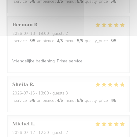
service
:
5
/5
ambience
:
3
/5
menu
:
5
/5
quality_price
:
5
/5
Herman
B
2026-07-18
- 19:00 - guests 2
service
:
5
/5
ambience
:
4
/5
menu
:
5
/5
quality_price
:
5
/5
Vriendelijke bediening. Prima service
Sheila
R
2026-07-16
- 13:00 - guests 3
service
:
5
/5
ambience
:
4
/5
menu
:
5
/5
quality_price
:
4
/5
Michel
L
2026-07-12
- 12:30 - guests 2