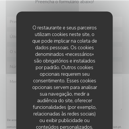
Preencha o formulário abaixo!
O restaurante e seus parceiros
utilizam cookies neste site, o
que pode implicar na coleta de
dados pessoais. Os cookies
denominados «necessários»
são obrigatórios e instalados
por padrão. Outros cookies
opcionais requerem seu
consentimento. Esses cookies
opcionais servem para analisar
sua navegação, medir a
audiência do site, oferecer
funcionalidades (por exemplo,
relacionadas às redes sociais)
ou exibir publicidade ou
De acordo com a legislação de proteção de dados, tem o direito de se opor a
conteúdos personalizados.
comunicações de marketing. Pode registar-se na Lista Robinson através de
robinson.pt
.