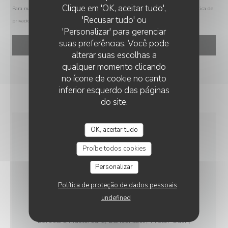
Clique em 'OK, aceitar tudo',
Para mais informações sobre o tratamento dos seus dados, consulte a nossa
política de
'Recusar tudo' ou
privacidade
.
'Personalizar' para gerenciar
suas preferências. Você pode
alterar suas escolhas a
qualquer momento clicando
no ícone de cookie no canto
inferior esquerdo das páginas
do site.
OK, aceitar tudo
INFORMAÇÕES GERAIS
Proíbe todos cookies
Personalizar
SERVIÇOS
Esplanada
Política de proteção de dados pessoais
undefined
MÉTODOS DE PAGAMENTO
Eurocard/Mastercard, Bancontact / Mister Cash,