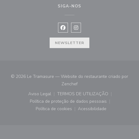
SIGA-NOS
Facebook ((abre numa nova janela))
Instagram ((abre numa nova ja
NEWSLETTER
© 2026 Le Tramasure — Website do restaurante criado por
((abre numa nova janela))
Zenchef
Aviso Legal
TERMOS DE UTILIZAÇÃO
((abre numa nova janela))
((abre numa nova janela))
Política de proteção de dados pessoais
((abre numa nova janela))
Política de cookies
Acessibilidade
((abre numa nova janela))
((abre numa nova janela