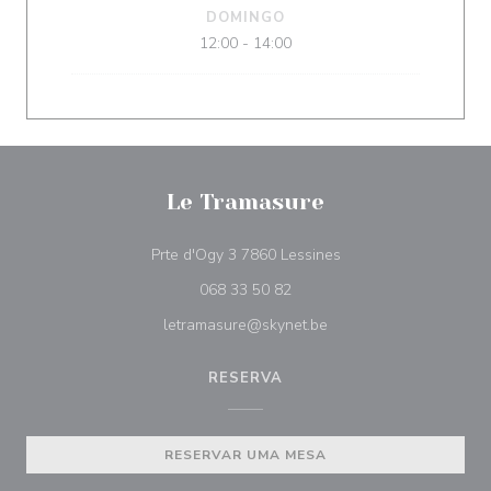
DOMINGO
12:00 - 14:00
Le Tramasure
((abre numa nova jane
Prte d'Ogy 3 7860 Lessines
068 33 50 82
letramasure@skynet.be
RESERVA
RESERVAR UMA MESA