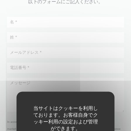
以下のフォームにご記入ください。
当サイトはクッキーを利用し
ております。お客様自身でク
ッキー利用の設定および管理
In accordance with data protection regulations, you have the right to opt out of
ができます。
marketing communications. UK residents can register with the Telephone Preference