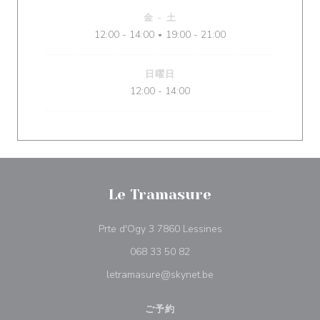
金
-
土
12:00 - 14:00
19:00 - 21:00
•
日曜日
12:00 - 14:00
Le Tramasure
((新しいウィンドウで
Prte d'Ogy 3 7860 Lessines
068 33 50 82
letramasure@skynet.be
ご予約