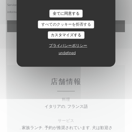
Service at
tpsonline.org.uk
. US residents can register at
donotcall.gov
. For more
information about how we process your data, please see our
privacy policy
.
全てに同意する
すべてのクッキーを拒否する
カスタマイズする
プライバシーポリシー
undefined
店舗情報
料理
イタリアの, フランス語
サービス
, 家族ランチ, 予約が推奨されています, 犬は歓迎さ