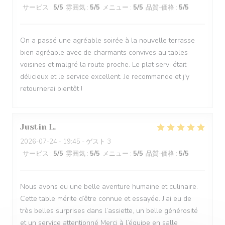
サービス
:
5
/5
雰囲気
:
5
/5
メニュー
:
5
/5
品質-価格
:
5
/5
On a passé une agréable soirée à la nouvelle terrasse
bien agréable avec de charmants convives au tables
voisines et malgré la route proche. Le plat servi était
délicieux et le service excellent. Je recommande et j'y
retournerai bientôt !
Justin
L
2026-07-24
- 19:45 - ゲスト 3
サービス
:
5
/5
雰囲気
:
5
/5
メニュー
:
5
/5
品質-価格
:
5
/5
Nous avons eu une belle aventure humaine et culinaire.
Cette table mérite d’être connue et essayée. J’ai eu de
très belles surprises dans l’assiette, un belle générosité
et un service attentionné Merci à l’équipe en salle