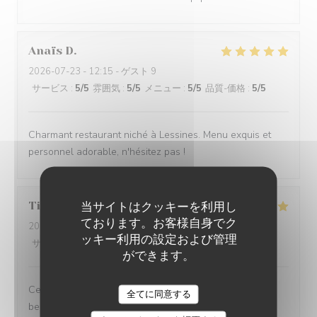
Anaïs
D
2026-07-23
- 12:15 - ゲスト 9
サービス
:
5
/5
雰囲気
:
5
/5
メニュー
:
5
/5
品質-価格
:
5
/5
Charmant restaurant niché à Lessines. Menu exquis et
personnel adorable, n'hésitez pas !
当サイトはクッキーを利用し
Tiphanie
D
ております。お客様自身でク
2026-07-23
- 12:00 - ゲスト 2
ッキー利用の設定および管理
サービス
:
4
/5
雰囲気
:
4
/5
メニュー
:
5
/5
品質-価格
:
5
/5
ができます。
Ce fût un très bon moment. Des mets succulents et une
全てに同意する
belle présentation, avec une belle générosité. Je