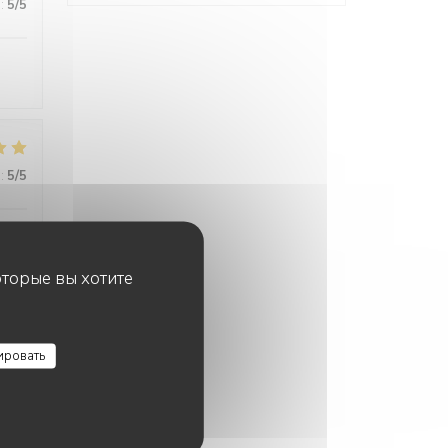
:
5
/5
:
5
/5
оторые вы хотите
:
5
/5
ировать