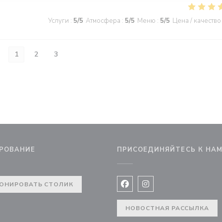
Услуги
:
5
/5
Атмосфера
:
5
/5
Меню
:
5
/5
Цена / качество
1
2
3
РОВАНИЕ
ПРИСОЕДИНЯЙТЕСЬ К НА
е))
ОНИРОВАТЬ СТОЛИК
Facebook ((открывается в 
Instagram ((открывае
НОВОСТНАЯ РАССЫЛКА