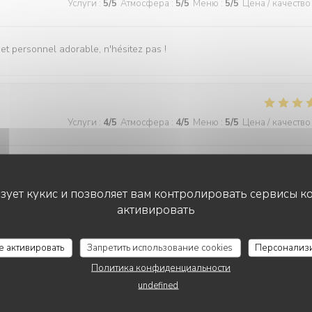
Услуги
:
5
/5
Атмосфера
:
5
/5
Меню
:
5
/5
Цена / качество
t personnel adorable, n'hésitez pas !
Услуги
:
4
/5
Атмосфера
:
4
/5
Меню
:
5
/5
Цена / качество
une belle présentation, avec une belle générosité. Je recommande.
ьзует кукис и позволяет вам контролировать сервисы к
активировать
Услуги
:
5
/5
Атмосфера
:
4
/5
Меню
:
5
/5
Цена / качество
се активировать
Запретить использование cookies
Персонализ
Политика конфиденциальности
undefined