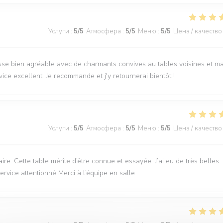
Услуги
:
5
/5
Атмосфера
:
5
/5
Меню
:
5
/5
Цена / качество
sse bien agréable avec de charmants convives au tables voisines et m
rvice excellent. Je recommande et j'y retournerai bientôt !
Услуги
:
5
/5
Атмосфера
:
5
/5
Меню
:
5
/5
Цена / качество
e. Cette table mérite d’être connue et essayée. J’ai eu de très belles
service attentionné Merci à l’équipe en salle