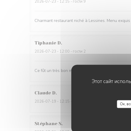
2026-07-23
- 12:15 - гости 9
Charmant restaurant niché à Lessines. Menu exquis e
Tiphanie
D
2026-07-23
- 12:00 - гости 2
Ce fût un très bon moment. Des mets succulents et 
Этот сайт испол
Claude
D
2026-07-19
- 12:15 - гости 2
Ок, в
Stéphane
S