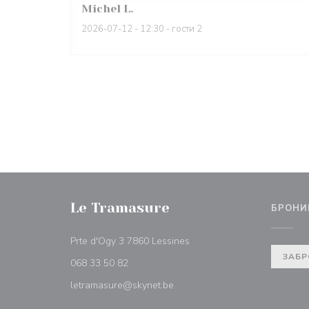
Michel
L
2026-07-12
- 12:30 - гости 2
Le Tramasure
БРОНИ
((открывается в новом окн
Prte d'Ogy 3 7860 Lessines
ЗАБР
068 33 50 82
letramasure@skynet.be