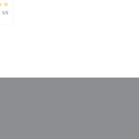
:
5
/5
М
новом окне))
тся в новом окне))