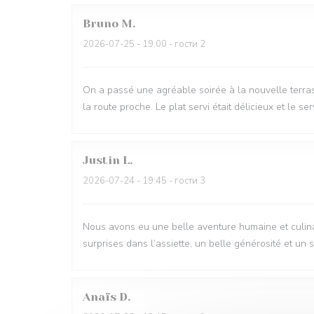
Bruno
M
2026-07-25
- 19:00 - гости 2
On a passé une agréable soirée à la nouvelle terra
la route proche. Le plat servi était délicieux et le se
Justin
L
2026-07-24
- 19:45 - гости 3
Nous avons eu une belle aventure humaine et culinair
surprises dans l’assiette, un belle générosité et un 
Anaïs
D