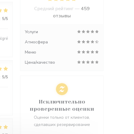
Средний рейтинг —
459
отзывы
:
5
/5
Услуги
algré
Атмосфера
Меню
Цена/качество
:
5
/5
Исключительно
проверенные оценки
Оценки только от клиентов,
сделавших резервирование