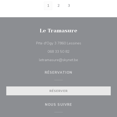
1
2
3
Le Tramasure
((ouvre une nouvelle f
Prte d'Ogy 3 7860 Lessines
068 33 50 82
letramasure@skynet.be
RÉSERVATION
RÉSERVER
NOUS SUIVRE