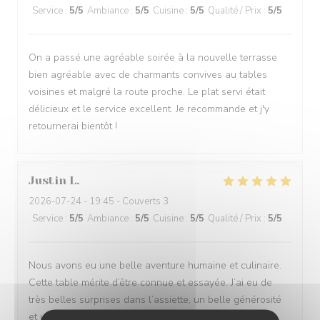
Service
:
5
/5
Ambiance
:
5
/5
Cuisine
:
5
/5
Qualité / Prix
:
5
/5
On a passé une agréable soirée à la nouvelle terrasse
bien agréable avec de charmants convives au tables
voisines et malgré la route proche. Le plat servi était
délicieux et le service excellent. Je recommande et j'y
retournerai bientôt !
Justin
L
2026-07-24
- 19:45 - Couverts 3
Service
:
5
/5
Ambiance
:
5
/5
Cuisine
:
5
/5
Qualité / Prix
:
5
/5
Nous avons eu une belle aventure humaine et culinaire.
Cette table mérite d’être connue et essayée. J’ai eu de
très belles surprises dans l’assiette, un belle générosité
et un service attentionné Merci à l’équipe en salle