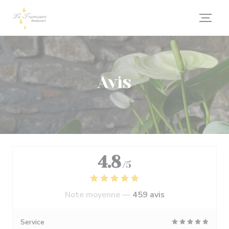
Personnalisation de vos choix en matière de cookies
Avis
4.8
/5
Note moyenne —
459 avis
Service