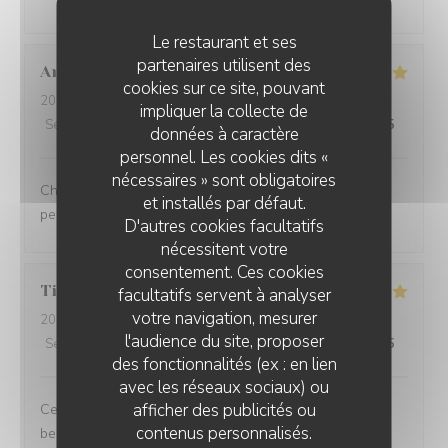
Le restaurant et ses
partenaires utilisent des
Anaïs
D
cookies sur ce site, pouvant
2026-07-23
- 12:15 - Couverts 9
impliquer la collecte de
Service
:
5
/5
Ambiance
:
5
/5
Cuisine
:
5
/5
Qualité / Prix
:
5
/5
données à caractère
personnel. Les cookies dits «
nécessaires » sont obligatoires
Charmant restaurant niché à Lessines. Menu exquis et
et installés par défaut.
personnel adorable, n'hésitez pas !
D'autres cookies facultatifs
nécessitent votre
consentement. Ces cookies
Tiphanie
D
facultatifs servent à analyser
votre navigation, mesurer
2026-07-23
- 12:00 - Couverts 2
l'audience du site, proposer
Service
:
4
/5
Ambiance
:
4
/5
Cuisine
:
5
/5
Qualité / Prix
:
5
/5
des fonctionnalités (ex : en lien
avec les réseaux sociaux) ou
afficher des publicités ou
Ce fût un très bon moment. Des mets succulents et une
contenus personnalisés.
belle présentation, avec une belle générosité. Je