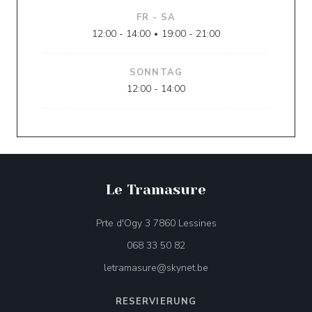
FR
-
SA
12:00 - 14:00
19:00 - 21:00
•
SONNTAG
12:00 - 14:00
Le Tramasure
((öffnet ein neues Fen
Prte d'Ogy 3 7860 Lessines
068 33 50 82
letramasure@skynet.be
RESERVIERUNG