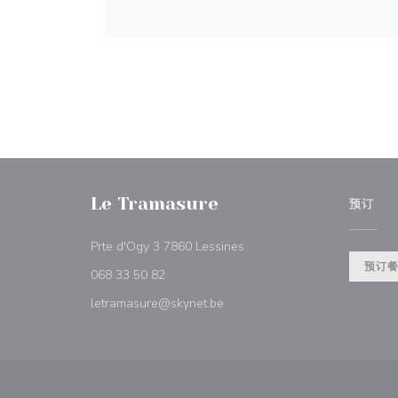
Le Tramasure
预订
((在新窗口中打开))
Prte d'Ogy 3 7860 Lessines
预订
068 33 50 82
letramasure@skynet.be