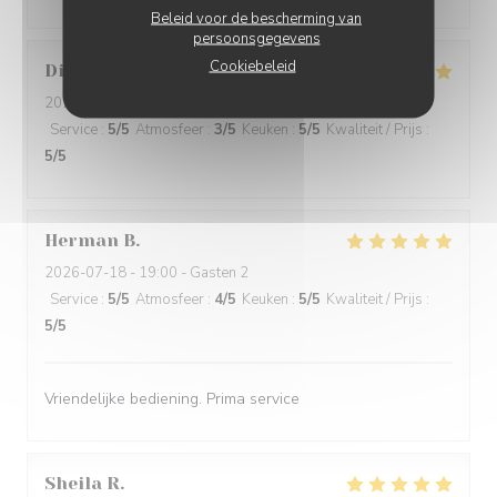
Beleid voor de bescherming van
persoonsgegevens
Cookiebeleid
Didier
V
2026-07-17
- 19:30 - Gasten 2
Service
:
5
/5
Atmosfeer
:
3
/5
Keuken
:
5
/5
Kwaliteit / Prijs
:
5
/5
Herman
B
2026-07-18
- 19:00 - Gasten 2
Service
:
5
/5
Atmosfeer
:
4
/5
Keuken
:
5
/5
Kwaliteit / Prijs
:
5
/5
Vriendelijke bediening. Prima service
Sheila
R