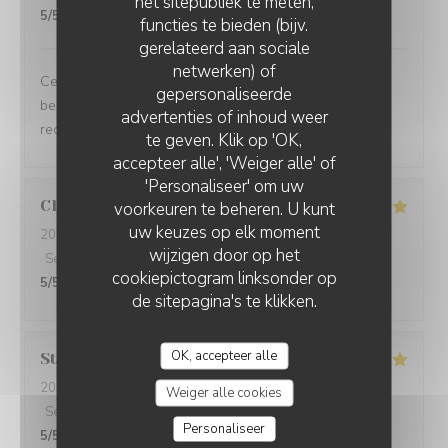
het sitepubliek te meten,
5
/5
functies te bieden (bijv.
gerelateerd aan sociale
netwerken) of
Ce fût un très bon moment. Des mets succulents et une
gepersonaliseerde
belle présentation, avec une belle générosité. Je
advertenties of inhoud weer
recommande.
te geven. Klik op 'OK,
accepteer alle', 'Weiger alle' of
'Personaliseer' om uw
Claude
D
voorkeuren te beheren. U kunt
uw keuzes op elk moment
2026-07-19
- 12:15 - Gasten 2
wijzigen door op het
Service
:
5
/5
Atmosfeer
:
4
/5
Keuken
:
5
/5
Kwaliteit / Prijs
:
cookiepictogram linksonder op
5
/5
de sitepagina's te klikken.
OK, accepteer alle
Stéphane
S
2026-07-21
- 12:15 - Gasten 2
Weiger alle cookies
Service
:
5
/5
Atmosfeer
:
5
/5
Keuken
:
5
/5
Kwaliteit / Prijs
:
Personaliseer
5
/5