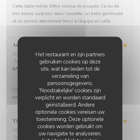
Cette table mérite d’être connue et essayée. J’ai eu de
très belles surprises dans l’assiette, un belle générosité
et un service attentionné Merci à l’équipe en salle
Anaïs
D
Het restaurant en zijn partners
2026-07-23
- 12:15 - Gasten 9
gebruiken cookies op deze
Service
:
5
/5
Atmosfeer
:
5
/5
Keuken
:
5
/5
Kwaliteit / Prijs
:
site, wat kan leiden tot de
5
/5
verzameling van
persoonsgegevens.
Charmant restaurant niché à Lessines. Menu exquis et
'Noodzakelijke' cookies zijn
verplicht en worden standaard
personnel adorable, n'hésitez pas !
geïnstalleerd. Andere
optionele cookies vereisen uw
toestemming. Deze optionele
Tiphanie
D
cookies worden gebruikt om
2026-07-23
- 12:00 - Gasten 2
uw navigatie te analyseren,
Service
:
4
/5
Atmosfeer
:
4
/5
Keuken
:
5
/5
Kwaliteit / Prijs
: