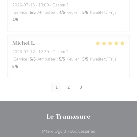
2026-07-16
- 13:00 - Gasten 3
Service
:
5
/5
Atmosfeer
:
4
/5
Keuken
:
5
/5
Kwaliteit / Prijs
:
4
/5
Michel
L
2026-07-12
- 12:30 - Gasten 2
Service
:
5
/5
Atmosfeer
:
5
/5
Keuken
:
5
/5
Kwaliteit / Prijs
:
5
/5
1
2
3
Le Tramasure
((opent in een nieuw 
Prte d'Ogy 3 7860 Lessines