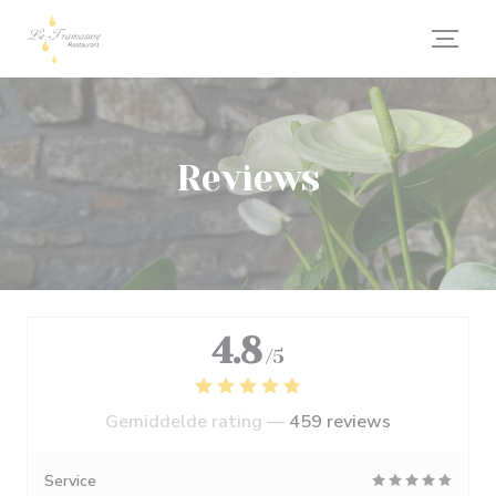
Cookies beheer paneel
Reviews
4.8
/5
Gemiddelde rating —
459 reviews
Service