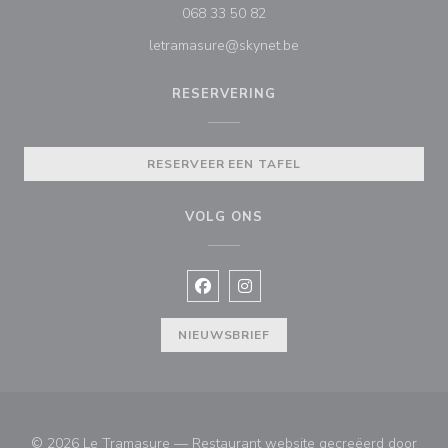
068 33 50 82
letramasure@skynet.be
RESERVERING
RESERVEER EEN TAFEL
VOLG ONS
Facebook ((opent in een nieuw vens
Instagram ((opent in een nieu
NIEUWSBRIEF
© 2026 Le Tramasure — Restaurant website gecreëerd door