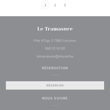
1
2
3
Le Tramasure
((ouvre une nouvelle f
Prte d'Ogy 3 7860 Lessines
068 33 50 82
letramasure@skynet.be
RÉSERVATION
RÉSERVER
NOUS SUIVRE