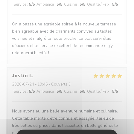
Service
:
5
/5
Ambiance
:
5
/5
Cuisine
:
5
/5
Qualité / Prix
:
5
/5
On a passé une agréable soirée à la nouvelle terrasse
bien agréable avec de charmants convives au tables
voisines et malgré la route proche. Le plat servi était
délicieux et le service excellent. Je recommande et j'y
retournerai bientôt !
Justin
L
2026-07-24
- 19:45 - Couverts 3
Service
:
5
/5
Ambiance
:
5
/5
Cuisine
:
5
/5
Qualité / Prix
:
5
/5
Nous avons eu une belle aventure humaine et culinaire.
Cette table mérite d’être connue et essayée. J’ai eu de
très belles surprises dans l’assiette, un belle générosité
et un service attentionné Merci à l’équipe en salle