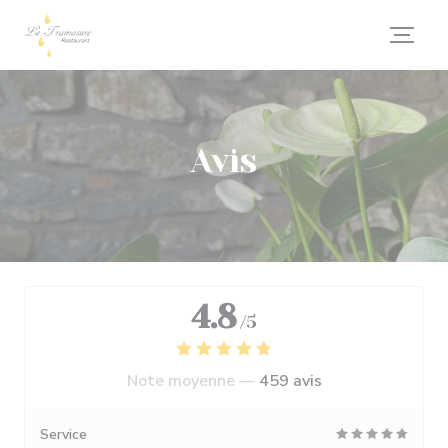
Personnalisation de vos choix en matière de cookies
Avis
4.8
/5
Note moyenne —
459 avis
Service