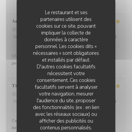
Le restaurant et ses
partenaires utilisent des
Anaïs
D
cookies sur ce site, pouvant
2026-07-23
- 12:15 - Couverts 9
impliquer la collecte de
Service
:
5
/5
Ambiance
:
5
/5
Cuisine
:
5
/5
Qualité / Prix
:
5
/5
données à caractère
personnel. Les cookies dits «
nécessaires » sont obligatoires
Charmant restaurant niché à Lessines. Menu exquis et
et installés par défaut.
personnel adorable, n'hésitez pas !
D'autres cookies facultatifs
nécessitent votre
consentement. Ces cookies
Tiphanie
D
facultatifs servent à analyser
votre navigation, mesurer
2026-07-23
- 12:00 - Couverts 2
l'audience du site, proposer
Service
:
4
/5
Ambiance
:
4
/5
Cuisine
:
5
/5
Qualité / Prix
:
5
/5
des fonctionnalités (ex : en lien
avec les réseaux sociaux) ou
afficher des publicités ou
Ce fût un très bon moment. Des mets succulents et une
contenus personnalisés.
belle présentation, avec une belle générosité. Je