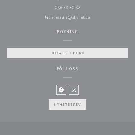
068 33 50 82
letramasure@skynet.be
BOKNING
BOKA ETT BORD
FÖLJ OSS
Facebook ((öppnas i ett nytt fönste
Instagram ((öppnas i ett nytt 
NYHETSBREV