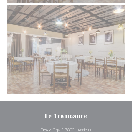
Le Tramasure
((öppnas i ett nytt föns
Prte d'Ogy 3 7860 Lessines