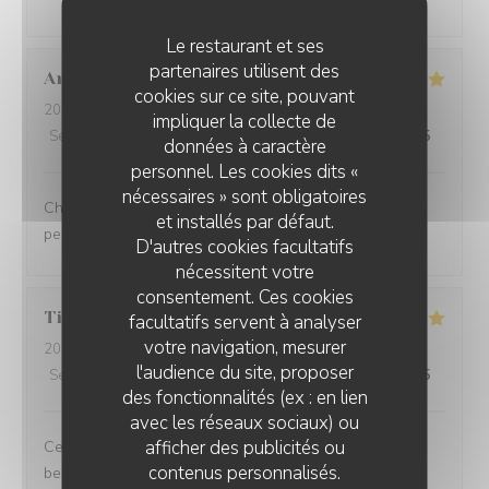
Le restaurant et ses
partenaires utilisent des
Anaïs
D
cookies sur ce site, pouvant
2026-07-23
- 12:15 - Couverts 9
impliquer la collecte de
Service
:
5
/5
Ambiance
:
5
/5
Cuisine
:
5
/5
Qualité / Prix
:
5
/5
données à caractère
personnel. Les cookies dits «
nécessaires » sont obligatoires
Charmant restaurant niché à Lessines. Menu exquis et
et installés par défaut.
personnel adorable, n'hésitez pas !
D'autres cookies facultatifs
nécessitent votre
consentement. Ces cookies
Tiphanie
D
facultatifs servent à analyser
votre navigation, mesurer
2026-07-23
- 12:00 - Couverts 2
l'audience du site, proposer
Service
:
4
/5
Ambiance
:
4
/5
Cuisine
:
5
/5
Qualité / Prix
:
5
/5
des fonctionnalités (ex : en lien
avec les réseaux sociaux) ou
afficher des publicités ou
Ce fût un très bon moment. Des mets succulents et une
contenus personnalisés.
belle présentation, avec une belle générosité. Je