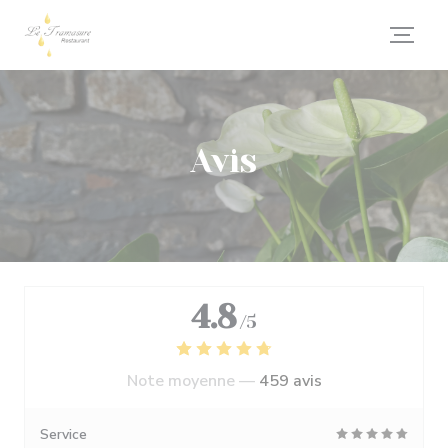
Personnalisation de vos choix en matière de cookies
Avis
4.8
/5
Note moyenne —
459 avis
Service