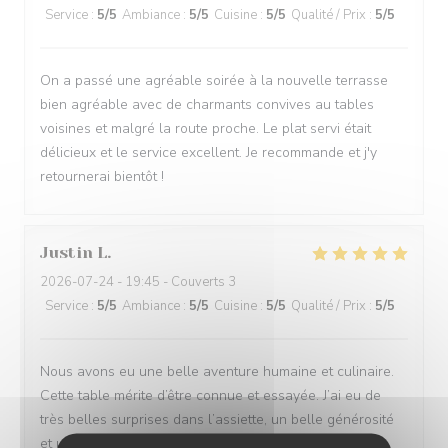
Service
:
5
/5
Ambiance
:
5
/5
Cuisine
:
5
/5
Qualité / Prix
:
5
/5
On a passé une agréable soirée à la nouvelle terrasse
bien agréable avec de charmants convives au tables
voisines et malgré la route proche. Le plat servi était
délicieux et le service excellent. Je recommande et j'y
retournerai bientôt !
Justin
L
2026-07-24
- 19:45 - Couverts 3
Service
:
5
/5
Ambiance
:
5
/5
Cuisine
:
5
/5
Qualité / Prix
:
5
/5
Nous avons eu une belle aventure humaine et culinaire.
Cette table mérite d’être connue et essayée. J’ai eu de
très belles surprises dans l’assiette, un belle générosité
et un service attentionné Merci à l’équipe en salle