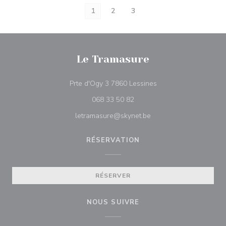
1
2
3
Le Tramasure
((ouvre une nouvelle f
Prte d'Ogy 3 7860 Lessines
068 33 50 82
letramasure@skynet.be
RÉSERVATION
RÉSERVER
NOUS SUIVRE