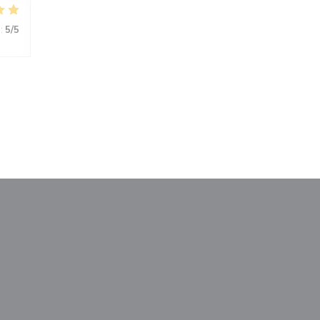
:
5
/5
uw venster))
en nieuw venster))