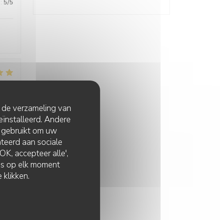
:
5
/5
:
5
/5
t de verzameling van
eïnstalleerd. Andere
 gebruikt om uw
lateerd aan sociale
K, accepteer alle',
zes op elk moment
:
5
/5
 klikken.