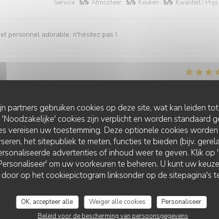
Service
:
5
/5
Atmosfeer
:
5
/5
Keuken
:
5
/5
Kwaliteit / Prijs
t personnel adorable, n'hésitez pas !
Service
:
4
/5
Atmosfeer
:
4
/5
Keuken
:
5
/5
Kwaliteit / Prijs
ijn partners gebruiken cookies op deze site, wat kan leiden to
Noodzakelijke' cookies zijn verplicht en worden standaard g
une belle présentation, avec une belle générosité. Je recommande.
ies vereisen uw toestemming. Deze optionele cookies worden
seren, het sitepubliek te meten, functies te bieden (bijv. gere
rsonaliseerde advertenties of inhoud weer te geven. Klik op 'O
 'Personaliseer' om uw voorkeuren te beheren. U kunt uw keu
Service
:
5
/5
Atmosfeer
:
4
/5
Keuken
:
5
/5
Kwaliteit / Prijs
 door op het cookiepictogram linksonder op de sitepagina's te
OK, accepteer alle
Weiger alle cookies
Personaliseer
Beleid voor de bescherming van persoonsgegevens