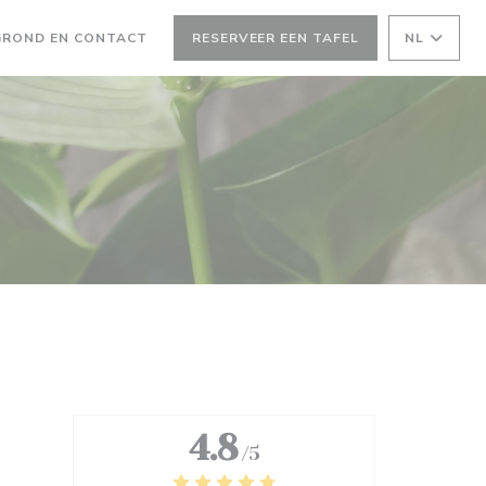
 VENSTER))
EEN NIEUW VENSTER))
GROND EN CONTACT
RESERVEER EEN TAFEL
NL
4.8
/5