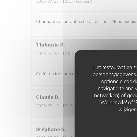
2026-07-23
- 12:15 - Gasten 9
Charmant restaurant niché à Lessines. Menu exquis e
Tiphanie
D
2026-07-23
- 12:00 - Gasten 2
Het restaurant en z
persoonsgegevens. '
Ce fût un très bon moment. Des mets succulents et 
optionele cook
navigatie te analy
netwerken) of gepe
Claude
D
'Weiger alle' of
2026-07-19
- 12:15 - Gasten 2
wijzigen
Stéphane
S