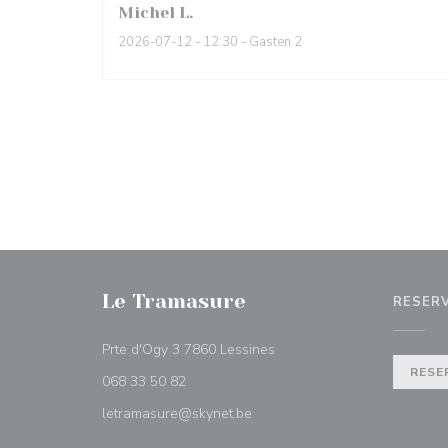
Michel
L
2026-07-12
- 12:30 - Gasten 2
Le Tramasure
RESER
((opent in een nieuw venste
Prte d'Ogy 3 7860 Lessines
RESE
068 33 50 82
letramasure@skynet.be