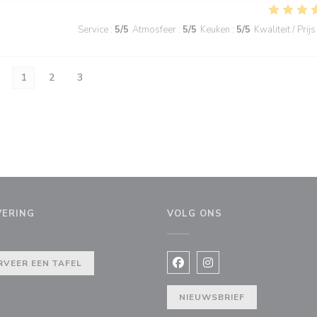
Service
:
5
/5
Atmosfeer
:
5
/5
Keuken
:
5
/5
Kwaliteit / Prijs
1
2
3
VERING
VOLG ONS
r))
RVEER EEN TAFEL
Facebook ((opent in een nie
Instagram ((opent in e
NIEUWSBRIEF