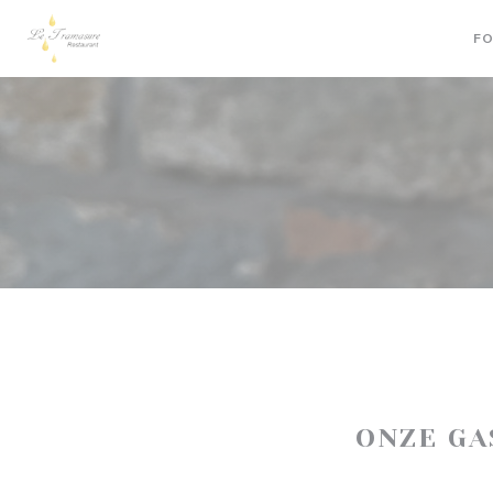
Cookies beheer paneel
FO
ONZE G