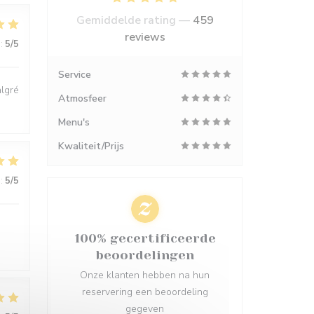
Gemiddelde rating —
459
reviews
:
5
/5
Service
algré
Atmosfeer
Menu's
Kwaliteit/Prijs
:
5
/5
100% gecertificeerde
beoordelingen
Onze klanten hebben na hun
reservering een beoordeling
gegeven