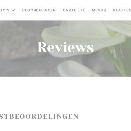
((OPENT IN EEN NIEUW
((OPENT IN 
TO'S
BEOORDELINGEN
CARTE ÉTÉ
MENUS
PLATTE
Reviews
ASTBEOORDELINGEN