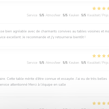
Service
:
5
/5
Atmosfeer
:
5
/5
Keuken
:
5
/5
Kwaliteit / Prijs
sse bien agréable avec de charmants convives au tables voisines et m
rvice excellent. Je recommande et j'y retournerai bientôt !
Service
:
5
/5
Atmosfeer
:
5
/5
Keuken
:
5
/5
Kwaliteit / Prijs
e. Cette table mérite d’être connue et essayée. J’ai eu de très belles
service attentionné Merci à l’équipe en salle