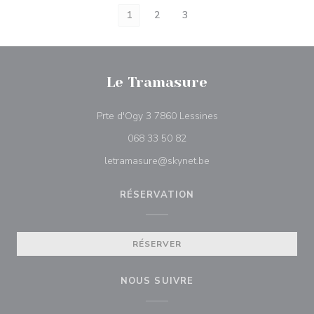
1
2
3
Le Tramasure
((ouvre une nouvelle f
Prte d'Ogy 3 7860 Lessines
068 33 50 82
letramasure@skynet.be
RÉSERVATION
RÉSERVER
NOUS SUIVRE