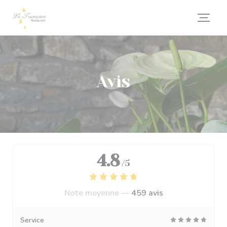
Personnalisation de vos choix en matière de cookies
Avis
4.8
/5
Note moyenne —
459 avis
Service