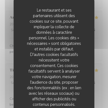
Le restaurant et ses
partenaires utilisent des
Anaïs
D
cookies sur ce site, pouvant
2026-07-23
- 12:15 - Couverts 9
impliquer la collecte de
Service
:
5
/5
Ambiance
:
5
/5
Cuisine
:
5
/5
Qualité / Prix
:
5
/5
données à caractère
personnel. Les cookies dits «
nécessaires » sont obligatoires
Charmant restaurant niché à Lessines. Menu exquis et
et installés par défaut.
personnel adorable, n'hésitez pas !
D'autres cookies facultatifs
nécessitent votre
consentement. Ces cookies
Tiphanie
D
facultatifs servent à analyser
votre navigation, mesurer
2026-07-23
- 12:00 - Couverts 2
l'audience du site, proposer
Service
:
4
/5
Ambiance
:
4
/5
Cuisine
:
5
/5
Qualité / Prix
:
5
/5
des fonctionnalités (ex : en lien
avec les réseaux sociaux) ou
afficher des publicités ou
Ce fût un très bon moment. Des mets succulents et une
contenus personnalisés.
belle présentation, avec une belle générosité. Je