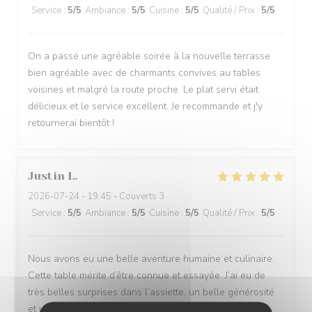
Service
:
5
/5
Ambiance
:
5
/5
Cuisine
:
5
/5
Qualité / Prix
:
5
/5
On a passé une agréable soirée à la nouvelle terrasse
bien agréable avec de charmants convives au tables
voisines et malgré la route proche. Le plat servi était
délicieux et le service excellent. Je recommande et j'y
retournerai bientôt !
Justin
L
2026-07-24
- 19:45 - Couverts 3
Service
:
5
/5
Ambiance
:
5
/5
Cuisine
:
5
/5
Qualité / Prix
:
5
/5
Nous avons eu une belle aventure humaine et culinaire.
Cette table mérite d’être connue et essayée. J’ai eu de
très belles surprises dans l’assiette, un belle générosité
et un service attentionné Merci à l’équipe en salle